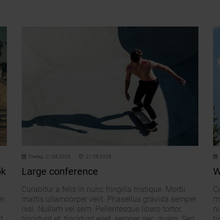
Freitag,
21.08.2026
21.08.2026
ok
Large conference
W
Curabitur a felis in nunc fringilla tristique. Morbi
Cu
er
mattis ullamcorper velit. Phasellus gravida semper
m
nisi. Nullam vel sem. Pellentesque libero tortor,
ni
d
tincidunt et, tincidunt eget, semper nec, quam. Sed
ti