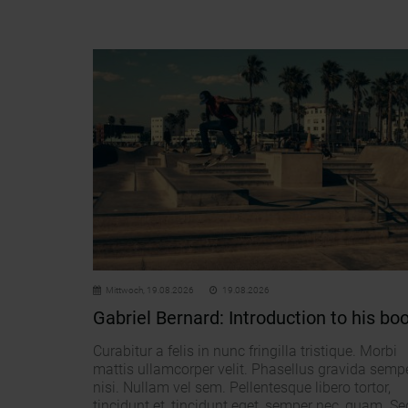
Mittwoch,
19.08.2026
19.08.2026
Gabriel Bernard: Introduction to his bo
Curabitur a felis in nunc fringilla tristique. Morbi
mattis ullamcorper velit. Phasellus gravida semp
nisi. Nullam vel sem. Pellentesque libero tortor,
tincidunt et, tincidunt eget, semper nec, quam. Se