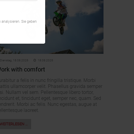
 analysieren. Sie geben
Dienstag,
18.08.2026
18.08.2026
ork with comfort
rabitur a felis in nunc fringilla tristique. Morbi
attis ullamcorper velit. Phasellus gravida semper
si. Nullam vel sem. Pellentesque libero tortor,
ncidunt et, tincidunt eget, semper nec, quam. Sed
ndrerit. Morbi ac felis. Nunc egestas, augue at
llentesque laoreet.
WEITERLESEN …