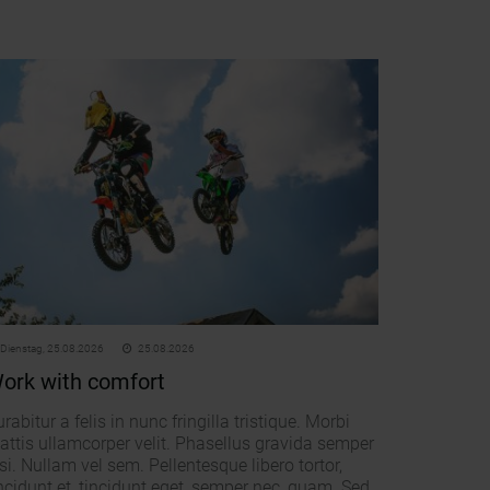
Dienstag,
25.08.2026
25.08.2026
ork with comfort
rabitur a felis in nunc fringilla tristique. Morbi
attis ullamcorper velit. Phasellus gravida semper
si. Nullam vel sem. Pellentesque libero tortor,
ncidunt et, tincidunt eget, semper nec, quam. Sed