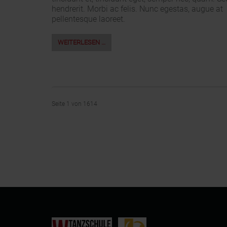
hendrerit. Morbi ac felis. Nunc egestas, augue at
pellentesque laoreet.
WEITERLESEN …
Seite 1 von 1614