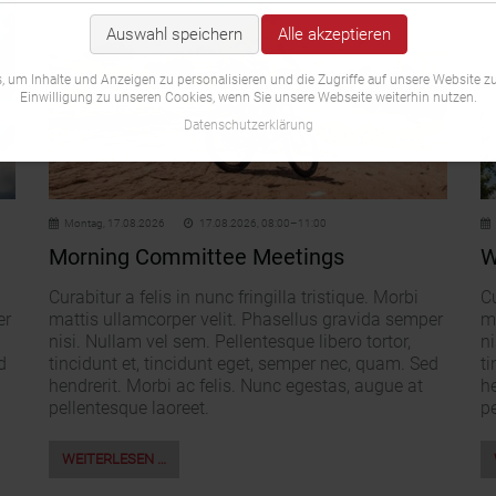
Auswahl speichern
Alle akzeptieren
 um Inhalte und Anzeigen zu personalisieren und die Zugriffe auf unsere Website zu
Einwilligung zu unseren Cookies, wenn Sie unsere Webseite weiterhin nutzen.
Datenschutzerklärung
Montag,
17.08.2026
17.08.2026, 08:00–11:00
Morning Committee Meetings
W
Curabitur a felis in nunc fringilla tristique. Morbi
Cu
er
mattis ullamcorper velit. Phasellus gravida semper
m
nisi. Nullam vel sem. Pellentesque libero tortor,
ni
d
tincidunt et, tincidunt eget, semper nec, quam. Sed
ti
hendrerit. Morbi ac felis. Nunc egestas, augue at
he
pellentesque laoreet.
pe
WEITERLESEN …