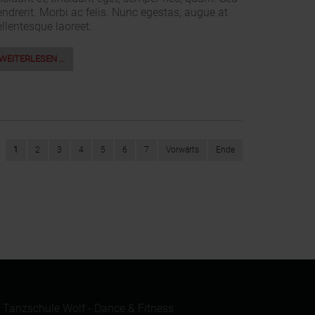
ndrerit. Morbi ac felis. Nunc egestas, augue at
llentesque laoreet.
WEITERLESEN …
1
2
3
4
5
6
7
Vorwärts
Ende
 Tanzschule Wolf - Dance & Fitness