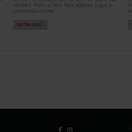
hendrerit. Morbi ac felis. Nunc egestas, augue at
he
pellentesque laoreet.
pe
WEITERLESEN …
©