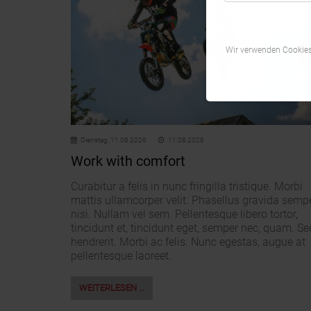
Wir verwenden Cookies,
Dienstag,
11.08.2026
11.08.2026
Work with comfort
Curabitur a felis in nunc fringilla tristique. Morbi
mattis ullamcorper velit. Phasellus gravida semp
nisi. Nullam vel sem. Pellentesque libero tortor,
tincidunt et, tincidunt eget, semper nec, quam. Se
hendrerit. Morbi ac felis. Nunc egestas, augue at
pellentesque laoreet.
WEITERLESEN …