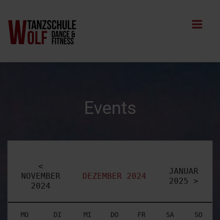
Events
<
JANUAR
NOVEMBER
DEZEMBER 2024
2025 >
2024
MO
DI
MI
DO
FR
SA
SO