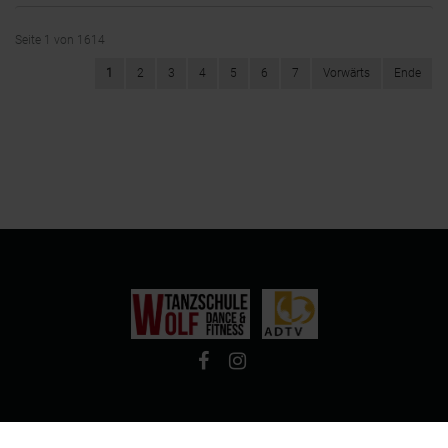
Seite 1 von 1614
1
2
3
4
5
6
7
Vorwärts
Ende
© Tanzschule Wolf - Dance & Fitness