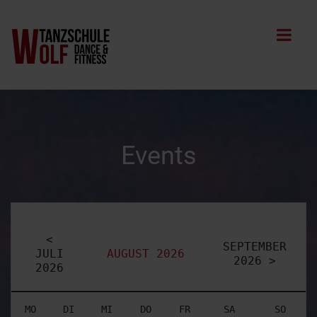
Events
<
SEPTEMBER
JULI
AUGUST 2026
2026 >
2026
MO
DI
MI
DO
FR
SA
SO