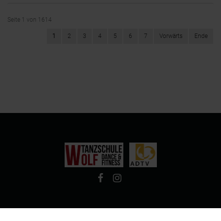
Seite 1 von 1614
1
2
3
4
5
6
7
Vorwärts
Ende
© Tanzschule Wolf - Dance & Fitness