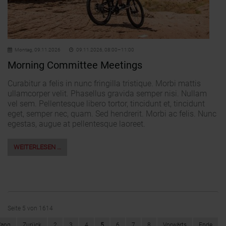
Montag,
09.11.2026
09.11.2026, 08:00–11:00
Morning Committee Meetings
Curabitur a felis in nunc fringilla tristique. Morbi mattis
ullamcorper velit. Phasellus gravida semper nisi. Nullam
vel sem. Pellentesque libero tortor, tincidunt et, tincidunt
eget, semper nec, quam. Sed hendrerit. Morbi ac felis. Nunc
egestas, augue at pellentesque laoreet.
WEITERLESEN …
Seite 5 von 1614
fang
Zurück
2
3
4
5
6
7
8
Vorwärts
Ende