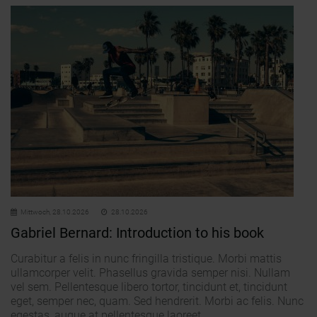
Mittwoch,
28.10.2026
28.10.2026
Gabriel Bernard: Introduction to his book
Curabitur a felis in nunc fringilla tristique. Morbi mattis
ullamcorper velit. Phasellus gravida semper nisi. Nullam
vel sem. Pellentesque libero tortor, tincidunt et, tincidunt
eget, semper nec, quam. Sed hendrerit. Morbi ac felis. Nunc
egestas, augue at pellentesque laoreet.