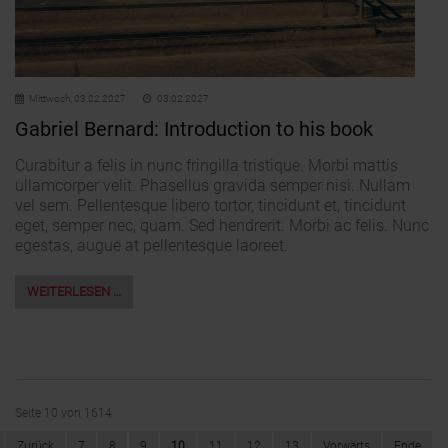
Mittwoch,
03.02.2027
03.02.2027
Gabriel Bernard: Introduction to his book
Curabitur a felis in nunc fringilla tristique. Morbi mattis
ullamcorper velit. Phasellus gravida semper nisi. Nullam
vel sem. Pellentesque libero tortor, tincidunt et, tincidunt
eget, semper nec, quam. Sed hendrerit. Morbi ac felis. Nunc
egestas, augue at pellentesque laoreet.
WEITERLESEN …
Seite 10 von 1614
Zurück
7
8
9
10
11
12
13
Vorwärts
Ende