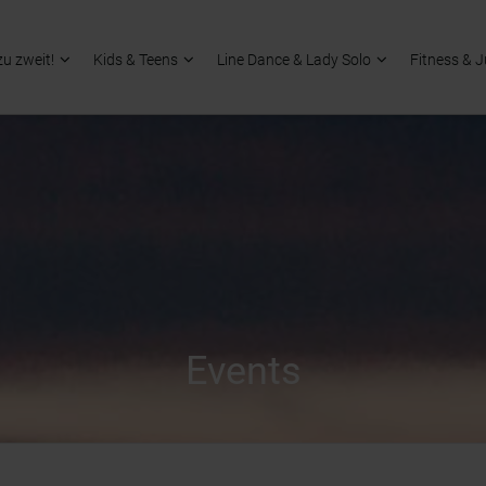
zu zweit!
Kids & Teens
Line Dance & Lady Solo
Fitness & 
Events