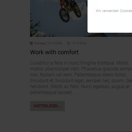
Wir verwenden Cookies,
Dienstag,
15.12.2026
15.12.2026
Work with comfort
Curabitur a felis in nunc fringilla tristique. Morbi
mattis ullamcorper velit. Phasellus gravida semp
nisi. Nullam vel sem. Pellentesque libero tortor,
tincidunt et, tincidunt eget, semper nec, quam. Se
hendrerit. Morbi ac felis. Nunc egestas, augue at
pellentesque laoreet.
WEITERLESEN …