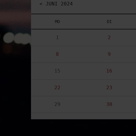
< JUNI 2024
MO
DI
1
2
8
9
15
16
22
23
29
30