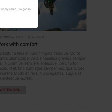
 analysieren. Sie geben
Dienstag,
22.12.2026
22.12.2026
ork with comfort
rabitur a felis in nunc fringilla tristique. Morbi
attis ullamcorper velit. Phasellus gravida semper
si. Nullam vel sem. Pellentesque libero tortor,
ncidunt et, tincidunt eget, semper nec, quam. Sed
ndrerit. Morbi ac felis. Nunc egestas, augue at
llentesque laoreet.
WEITERLESEN …