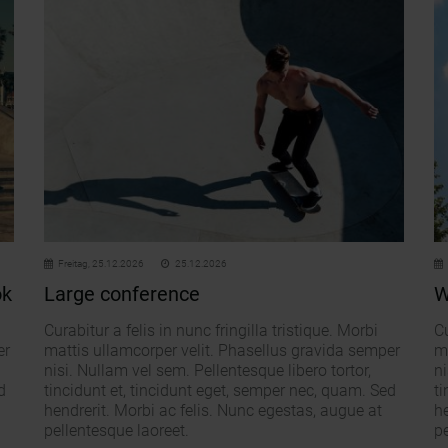
Freitag,
25.12.2026
25.12.2026
ok
Large conference
W
Curabitur a felis in nunc fringilla tristique. Morbi
Cu
er
mattis ullamcorper velit. Phasellus gravida semper
m
nisi. Nullam vel sem. Pellentesque libero tortor,
ni
d
tincidunt et, tincidunt eget, semper nec, quam. Sed
ti
hendrerit. Morbi ac felis. Nunc egestas, augue at
he
pellentesque laoreet.
pe