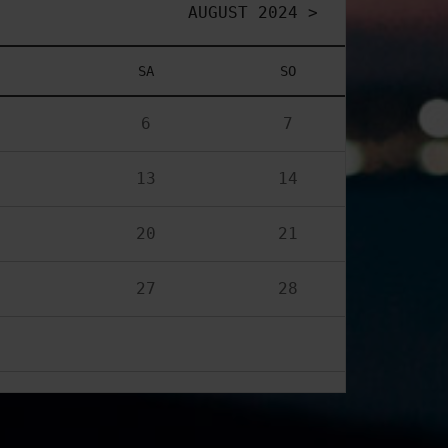
AUGUST 2024 >
SA
SO
6
7
13
14
20
21
27
28