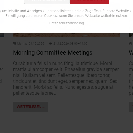
 um Inhalte und Anzeigen zu personalisieren und die Zugriffe auf unsere Website zu
Einwilligung zu unseren Cookies, wenn Sie unsere Webseite weiterhin nutzen.
Datenschutzerklärung
Montag,
21.12.2026
21.12.2026, 08:00–11:00
Morning Committee Meetings
W
Curabitur a felis in nunc fringilla tristique. Morbi
Cu
er
mattis ullamcorper velit. Phasellus gravida semper
m
nisi. Nullam vel sem. Pellentesque libero tortor,
ni
d
tincidunt et, tincidunt eget, semper nec, quam. Sed
ti
hendrerit. Morbi ac felis. Nunc egestas, augue at
he
pellentesque laoreet.
pe
WEITERLESEN …