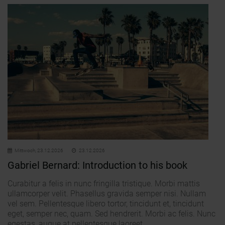
Mittwoch,
23.12.2026
23.12.2026
Gabriel Bernard: Introduction to his book
Curabitur a felis in nunc fringilla tristique. Morbi mattis
ullamcorper velit. Phasellus gravida semper nisi. Nullam
vel sem. Pellentesque libero tortor, tincidunt et, tincidunt
eget, semper nec, quam. Sed hendrerit. Morbi ac felis. Nunc
egestas, augue at pellentesque laoreet.