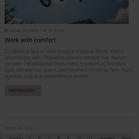
Dienstag,
29.12.2026
29.12.2026
Work with comfort
Curabitur a felis in nunc fringilla tristique. Morbi mattis
ullamcorper velit. Phasellus gravida semper nisi. Nullam
vel sem. Pellentesque libero tortor, tincidunt et, tincidunt
eget, semper nec, quam. Sed hendrerit. Morbi ac felis. Nunc
egestas, augue at pellentesque laoreet.
WEITERLESEN …
Seite 8 von 1614
ng
Zurück
5
6
7
8
9
10
11
Vorwärts
Ende