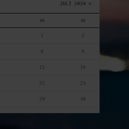
JULI 2024 >
SA
SO
1
2
8
9
15
16
22
23
29
30