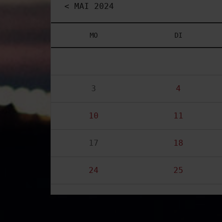
< MAI 2024
MO
DI
3
4
10
11
17
18
24
25