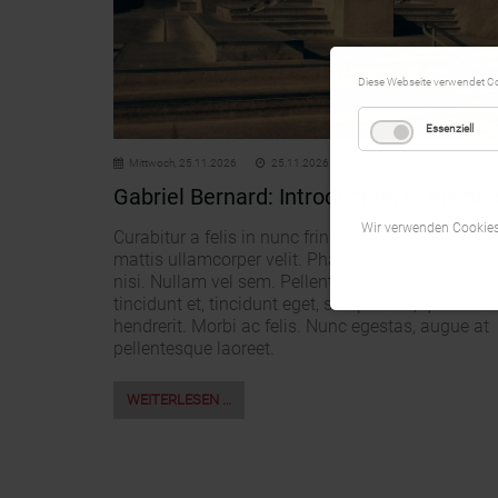
Diese Webseite verwendet C
Essenziell
Mittwoch,
25.11.2026
25.11.2026
Gabriel Bernard: Introduction to his bo
Wir verwenden Cookies,
Curabitur a felis in nunc fringilla tristique. Morbi
mattis ullamcorper velit. Phasellus gravida semp
nisi. Nullam vel sem. Pellentesque libero tortor,
tincidunt et, tincidunt eget, semper nec, quam. Se
hendrerit. Morbi ac felis. Nunc egestas, augue at
pellentesque laoreet.
WEITERLESEN …