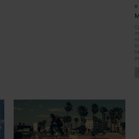
M
Cu
m
ni
ti
he
pe