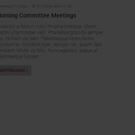
Montag,
07.12.2026
07.12.2026, 08:00–11:00
orning Committee Meetings
rabitur a felis in nunc fringilla tristique. Morbi
attis ullamcorper velit. Phasellus gravida semper
si. Nullam vel sem. Pellentesque libero tortor,
ncidunt et, tincidunt eget, semper nec, quam. Sed
ndrerit. Morbi ac felis. Nunc egestas, augue at
llentesque laoreet.
WEITERLESEN …