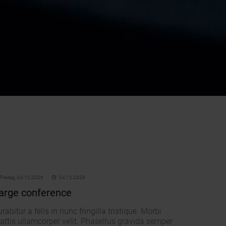
Freitag,
04.12.2026
04.12.2026
arge conference
rabitur a felis in nunc fringilla tristique. Morbi
attis ullamcorper velit. Phasellus gravida semper