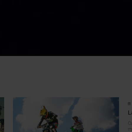
L
Cu
m