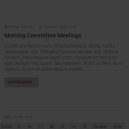
Montag,
15.03.2027
15.03.2027, 08:00–11:00
Morning Committee Meetings
Curabitur a felis in nunc fringilla tristique. Morbi mattis
ullamcorper velit. Phasellus gravida semper nisi. Nullam
vel sem. Pellentesque libero tortor, tincidunt et, tincidunt
eget, semper nec, quam. Sed hendrerit. Morbi ac felis. Nunc
egestas, augue at pellentesque laoreet.
WEITERLESEN …
Seite 12 von 1614
Zurück
9
10
11
12
13
14
15
Vorwärts
Ende