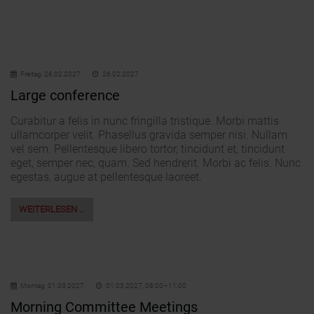
Freitag,
26.02.2027
26.02.2027
Large conference
Curabitur a felis in nunc fringilla tristique. Morbi mattis
ullamcorper velit. Phasellus gravida semper nisi. Nullam
vel sem. Pellentesque libero tortor, tincidunt et, tincidunt
eget, semper nec, quam. Sed hendrerit. Morbi ac felis. Nunc
egestas, augue at pellentesque laoreet.
WEITERLESEN …
Montag,
01.03.2027
01.03.2027, 08:00–11:00
Morning Committee Meetings