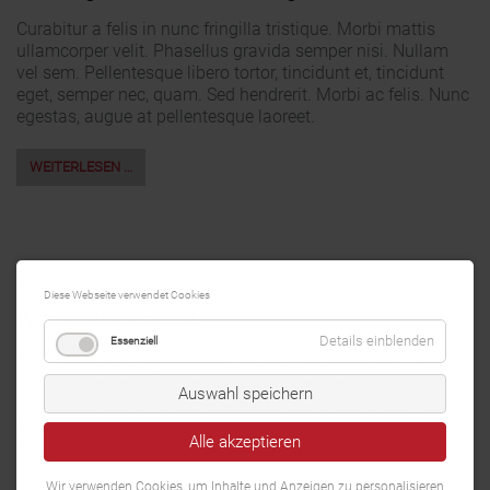
Curabitur a felis in nunc fringilla tristique. Morbi mattis
ullamcorper velit. Phasellus gravida semper nisi. Nullam
vel sem. Pellentesque libero tortor, tincidunt et, tincidunt
eget, semper nec, quam. Sed hendrerit. Morbi ac felis. Nunc
egestas, augue at pellentesque laoreet.
WEITERLESEN …
Dienstag,
02.03.2027
02.03.2027
Diese Webseite verwendet Cookies
Work with comfort
Details einblenden
Essenziell
Curabitur a felis in nunc fringilla tristique. Morbi mattis
ullamcorper velit. Phasellus gravida semper nisi. Nullam
Auswahl speichern
vel sem. Pellentesque libero tortor, tincidunt et, tincidunt
eget, semper nec, quam. Sed hendrerit. Morbi ac felis. Nunc
Alle akzeptieren
egestas, augue at pellentesque laoreet.
Wir verwenden Cookies, um Inhalte und Anzeigen zu personalisieren