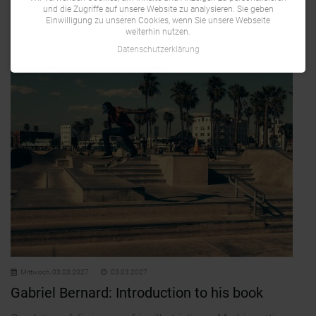
WEITERLESEN …
und die Zugriffe auf unsere Website zu analysieren. Sie geben
Einwilligung zu unseren Cookies, wenn Sie unsere Webseite
weiterhin nutzen.
Datenschutzerklärung
Mittwoch,
03.03.2027
03.03.2027
Gabriel Bernard: Introduction to his book