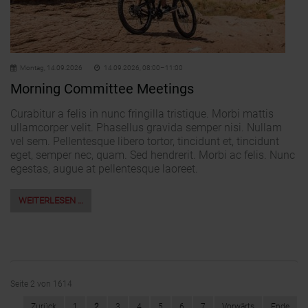
Montag,
14.09.2026
14.09.2026, 08:00–11:00
Morning Committee Meetings
Curabitur a felis in nunc fringilla tristique. Morbi mattis
ullamcorper velit. Phasellus gravida semper nisi. Nullam
vel sem. Pellentesque libero tortor, tincidunt et, tincidunt
eget, semper nec, quam. Sed hendrerit. Morbi ac felis. Nunc
egestas, augue at pellentesque laoreet.
WEITERLESEN …
Seite 2 von 1614
Zurück
1
2
3
4
5
6
7
Vorwärts
Ende