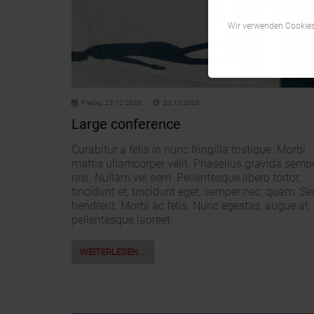
Wir verwenden Cookies,
Freitag,
23.10.2026
23.10.2026
Large conference
Curabitur a felis in nunc fringilla tristique. Morbi
mattis ullamcorper velit. Phasellus gravida semp
nisi. Nullam vel sem. Pellentesque libero tortor,
tincidunt et, tincidunt eget, semper nec, quam. Se
hendrerit. Morbi ac felis. Nunc egestas, augue at
pellentesque laoreet.
WEITERLESEN …