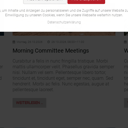
 um Inhalte und Anzeigen zu personalisieren und die Zugriffe auf unsere Website zu
Einwilligung zu unseren Cookies, wenn Sie unsere Webseite weiterhin nutzen.
Datenschutzerklärung
Montag,
26.10.2026
26.10.2026, 08:00–11:00
Morning Committee Meetings
W
Curabitur a felis in nunc fringilla tristique. Morbi
Cu
er
mattis ullamcorper velit. Phasellus gravida semper
m
nisi. Nullam vel sem. Pellentesque libero tortor,
ni
d
tincidunt et, tincidunt eget, semper nec, quam. Sed
ti
hendrerit. Morbi ac felis. Nunc egestas, augue at
he
pellentesque laoreet.
pe
WEITERLESEN …