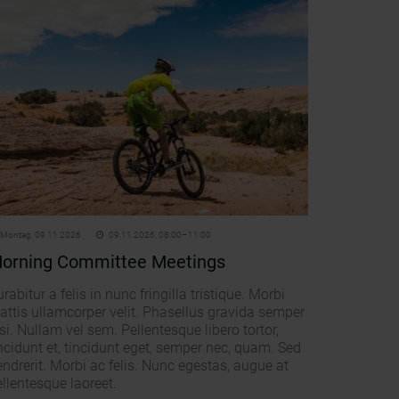
Montag,
09.11.2026
09.11.2026, 08:00–11:00
orning Committee Meetings
rabitur a felis in nunc fringilla tristique. Morbi
attis ullamcorper velit. Phasellus gravida semper
si. Nullam vel sem. Pellentesque libero tortor,
ncidunt et, tincidunt eget, semper nec, quam. Sed
ndrerit. Morbi ac felis. Nunc egestas, augue at
llentesque laoreet.