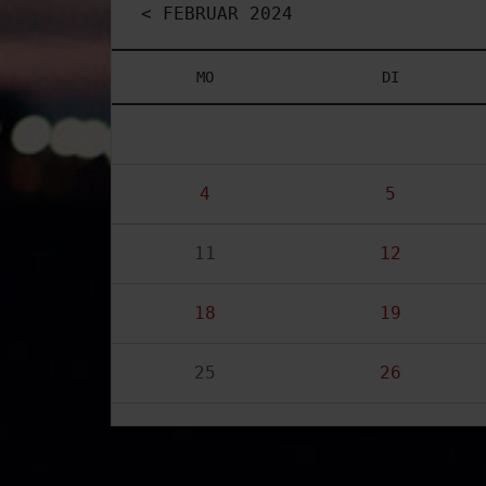
< FEBRUAR 2024
MO
DI
4
5
11
12
18
19
25
26