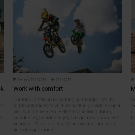
Dienstag,
03.11.2026
03.11.2026
ok
Work with comfort
M
Curabitur a felis in nunc fringilla tristique. Morbi
Cu
er
mattis ullamcorper velit. Phasellus gravida semper
m
nisi. Nullam vel sem. Pellentesque libero tortor,
ni
d
tincidunt et, tincidunt eget, semper nec, quam. Sed
ti
hendrerit. Morbi ac felis. Nunc egestas, augue at
he
pellentesque laoreet.
pe