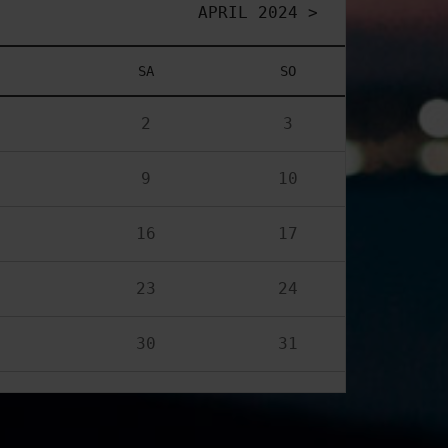
APRIL 2024 >
SA
SO
2
3
9
10
16
17
23
24
30
31