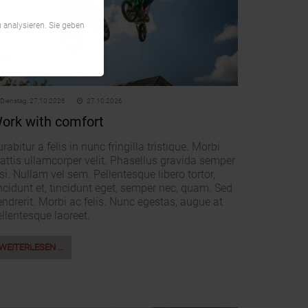
 analysieren. Sie geben
Dienstag,
27.10.2026
27.10.2026
ork with comfort
rabitur a felis in nunc fringilla tristique. Morbi
attis ullamcorper velit. Phasellus gravida semper
si. Nullam vel sem. Pellentesque libero tortor,
ncidunt et, tincidunt eget, semper nec, quam. Sed
ndrerit. Morbi ac felis. Nunc egestas, augue at
llentesque laoreet.
WEITERLESEN …