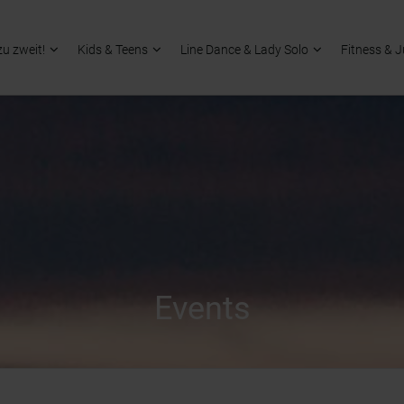
zu zweit!
Kids & Teens
Line Dance & Lady Solo
Fitness & 
Events