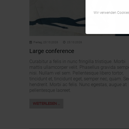
Wir verwenden Cookies,
Freitag,
23.10.2026
23.10.2026
Large conference
Curabitur a felis in nunc fringilla tristique. Morbi
mattis ullamcorper velit. Phasellus gravida semp
nisi. Nullam vel sem. Pellentesque libero tortor,
tincidunt et, tincidunt eget, semper nec, quam. Se
hendrerit. Morbi ac felis. Nunc egestas, augue at
pellentesque laoreet.
WEITERLESEN …