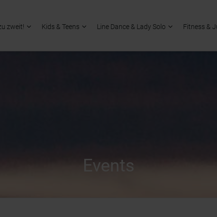
zu zweit!
Kids & Teens
Line Dance & Lady Solo
Fitness & 
Events