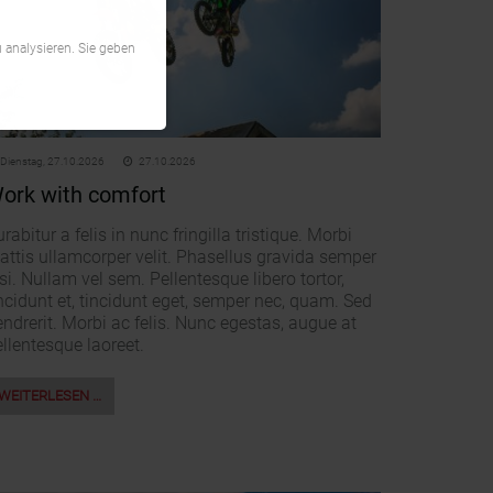
 analysieren. Sie geben
Dienstag,
27.10.2026
27.10.2026
ork with comfort
rabitur a felis in nunc fringilla tristique. Morbi
attis ullamcorper velit. Phasellus gravida semper
si. Nullam vel sem. Pellentesque libero tortor,
ncidunt et, tincidunt eget, semper nec, quam. Sed
ndrerit. Morbi ac felis. Nunc egestas, augue at
llentesque laoreet.
WEITERLESEN …