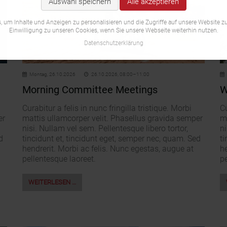
Auswahl speichern
Alle akzeptieren
 um Inhalte und Anzeigen zu personalisieren und die Zugriffe auf unsere Website zu
Einwilligung zu unseren Cookies, wenn Sie unsere Webseite weiterhin nutzen.
Datenschutzerklärung
Montag,
26.10.2026
26.10.2026, 08:00–11:00
Morning Committee Meetings
W
Curabitur a felis in nunc fringilla tristique. Morbi
Cu
er
mattis ullamcorper velit. Phasellus gravida semper
m
nisi. Nullam vel sem. Pellentesque libero tortor,
ni
d
tincidunt et, tincidunt eget, semper nec, quam. Sed
ti
hendrerit. Morbi ac felis. Nunc egestas, augue at
he
pellentesque laoreet.
pe
WEITERLESEN …