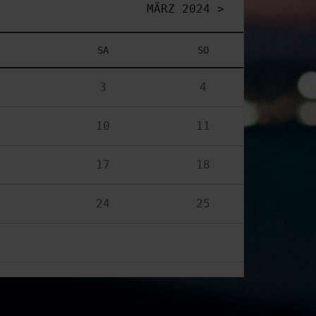
MÄRZ 2024 >
SA
SO
3
4
10
11
17
18
24
25