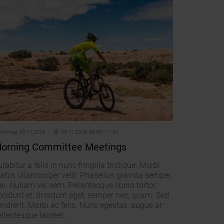
Montag,
09.11.2026
09.11.2026, 08:00–11:00
orning Committee Meetings
rabitur a felis in nunc fringilla tristique. Morbi
attis ullamcorper velit. Phasellus gravida semper
si. Nullam vel sem. Pellentesque libero tortor,
ncidunt et, tincidunt eget, semper nec, quam. Sed
ndrerit. Morbi ac felis. Nunc egestas, augue at
llentesque laoreet.