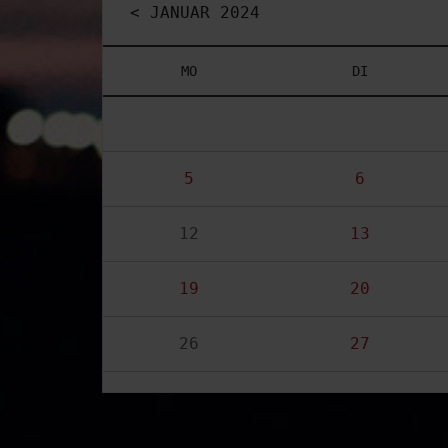
< JANUAR 2024
MO
DI
5
6
12
13
19
20
26
27