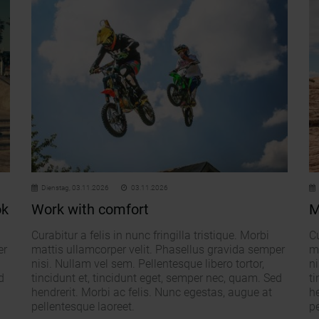
Dienstag,
03.11.2026
03.11.2026
ok
Work with comfort
M
Curabitur a felis in nunc fringilla tristique. Morbi
Cu
er
mattis ullamcorper velit. Phasellus gravida semper
m
nisi. Nullam vel sem. Pellentesque libero tortor,
ni
d
tincidunt et, tincidunt eget, semper nec, quam. Sed
ti
hendrerit. Morbi ac felis. Nunc egestas, augue at
he
pellentesque laoreet.
pe