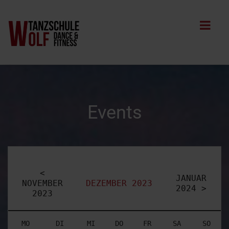
Events
<
JANUAR
NOVEMBER
DEZEMBER 2023
2024 >
2023
MO
DI
MI
DO
FR
SA
SO