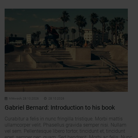
Mittwoch,
28.10.2026
28.10.2026
Gabriel Bernard: Introduction to his book
Curabitur a felis in nunc fringilla tristique. Morbi mattis
ullamcorper velit. Phasellus gravida semper nisi. Nullam
vel sem. Pellentesque libero tortor, tincidunt et, tincidunt
eget, semper nec, quam. Sed hendrerit. Morbi ac felis. Nunc