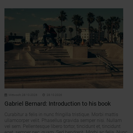
Mittwoch,
28.10.2026
28.10.2026
Gabriel Bernard: Introduction to his book
Curabitur a felis in nunc fringilla tristique. Morbi mattis
ullamcorper velit. Phasellus gravida semper nisi. Nullam
vel sem. Pellentesque libero tortor, tincidunt et, tincidunt
eget, semper nec, quam. Sed hendrerit. Morbi ac felis. Nunc