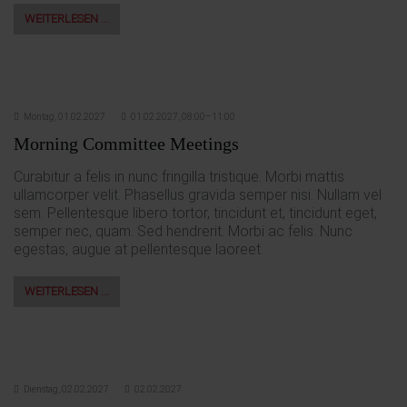
WEITERLESEN …
Montag,
01.02.2027
01.02.2027, 08:00–11:00
Morning Committee Meetings
Curabitur a felis in nunc fringilla tristique. Morbi mattis
ullamcorper velit. Phasellus gravida semper nisi. Nullam vel
sem. Pellentesque libero tortor, tincidunt et, tincidunt eget,
semper nec, quam. Sed hendrerit. Morbi ac felis. Nunc
egestas, augue at pellentesque laoreet.
WEITERLESEN …
Dienstag,
02.02.2027
02.02.2027