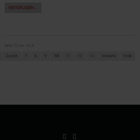
WEITERLESEN …
Seite 10 von 1614
Zurück
7
8
9
10
11
12
13
Vorwärts
Ende