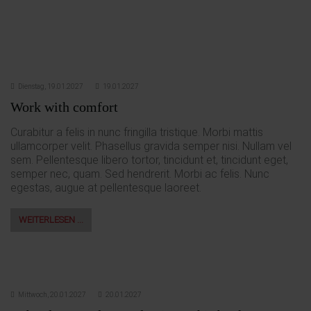
Dienstag,
19.01.2027
19.01.2027
Work with comfort
Curabitur a felis in nunc fringilla tristique. Morbi mattis
ullamcorper velit. Phasellus gravida semper nisi. Nullam vel
sem. Pellentesque libero tortor, tincidunt et, tincidunt eget,
semper nec, quam. Sed hendrerit. Morbi ac felis. Nunc
egestas, augue at pellentesque laoreet.
WEITERLESEN …
Mittwoch,
20.01.2027
20.01.2027