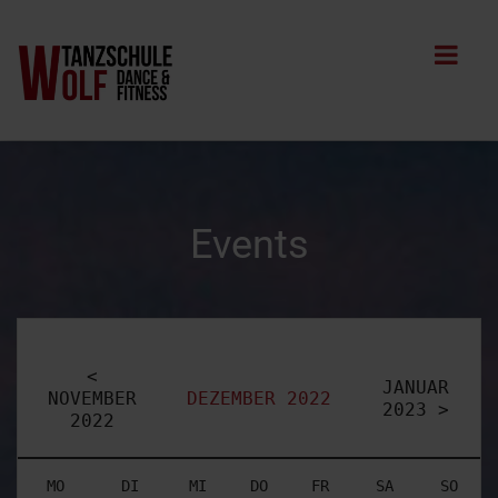
Events
<
JANUAR
NOVEMBER
DEZEMBER 2022
2023 >
2022
MO
DI
MI
DO
FR
SA
SO