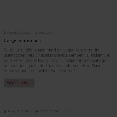
Freitag,
26.02.2027
26.02.2027
Large conference
Curabitur a felis in nunc fringilla tristique. Morbi mattis
ullamcorper velit. Phasellus gravida semper nisi. Nullam vel
sem. Pellentesque libero tortor, tincidunt et, tincidunt eget,
semper nec, quam. Sed hendrerit. Morbi ac felis. Nunc
egestas, augue at pellentesque laoreet.
WEITERLESEN …
Montag,
01.03.2027
01.03.2027, 08:00–11:00