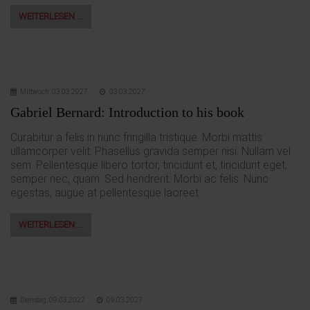
WEITERLESEN …
Mittwoch,
03.03.2027
03.03.2027
Gabriel Bernard: Introduction to his book
Curabitur a felis in nunc fringilla tristique. Morbi mattis
ullamcorper velit. Phasellus gravida semper nisi. Nullam vel
sem. Pellentesque libero tortor, tincidunt et, tincidunt eget,
semper nec, quam. Sed hendrerit. Morbi ac felis. Nunc
egestas, augue at pellentesque laoreet.
WEITERLESEN …
Dienstag,
09.03.2027
09.03.2027