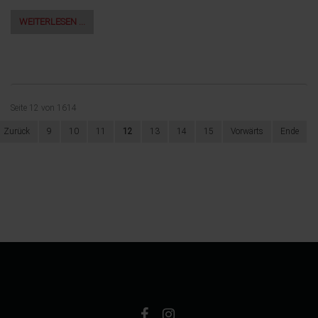
WEITERLESEN …
Seite 12 von 1614
Zurück
9
10
11
12
13
14
15
Vorwärts
Ende